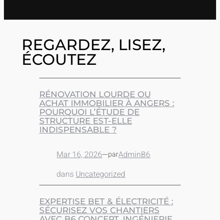
REGARDEZ, LISEZ,
ÉCOUTEZ
RÉNOVATION LOURDE OU
ACHAT IMMOBILIER À ANGERS :
POURQUOI L’ÉTUDE DE
STRUCTURE EST-ELLE
INDISPENSABLE ?
Mar 16, 2026
—
AdminB6
par
dans
Uncategorized
EXPERTISE BET & ÉLECTRICITÉ :
SÉCURISEZ VOS CHANTIERS
AVEC B6 CONCEPT. INGÉNIERIE