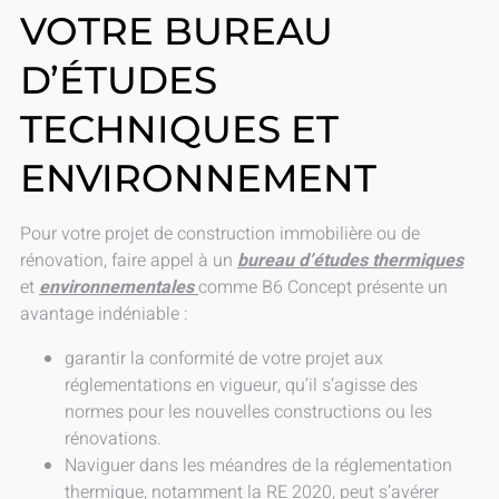
VOTRE BUREAU
D’ÉTUDES
TECHNIQUES ET
ENVIRONNEMENT
Pour votre projet de construction immobilière ou de
rénovation, faire appel à un
bureau d’études thermiques
et
environnementales
comme B6 Concept présente un
avantage indéniable :
garantir la conformité de votre projet aux
réglementations en vigueur, qu’il s’agisse des
normes pour les nouvelles constructions ou les
rénovations.
Naviguer dans les méandres de la réglementation
thermique, notamment la RE 2020, peut s’avérer