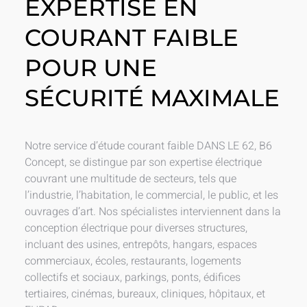
EXPERTISE EN
COURANT FAIBLE
POUR UNE
SÉCURITÉ MAXIMALE
Notre service d’étude courant faible DANS LE 62, B6
Concept, se distingue par son expertise électrique
couvrant une multitude de secteurs, tels que
l’industrie, l’habitation, le commercial, le public, et les
ouvrages d’art. Nos spécialistes interviennent dans la
conception électrique pour diverses structures,
incluant des usines, entrepôts, hangars, espaces
commerciaux, écoles, restaurants, logements
collectifs et sociaux, parkings, ponts, édifices
tertiaires, cinémas, bureaux, cliniques, hôpitaux, et