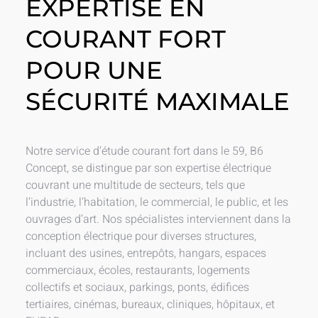
EXPERTISE EN
COURANT FORT
POUR UNE
SÉCURITÉ MAXIMALE
Notre service d’étude courant fort dans le 59, B6
Concept, se distingue par son expertise électrique
couvrant une multitude de secteurs, tels que
l’industrie, l’habitation, le commercial, le public, et les
ouvrages d’art. Nos spécialistes interviennent dans la
conception électrique pour diverses structures,
incluant des usines, entrepôts, hangars, espaces
commerciaux, écoles, restaurants, logements
collectifs et sociaux, parkings, ponts, édifices
tertiaires, cinémas, bureaux, cliniques, hôpitaux, et