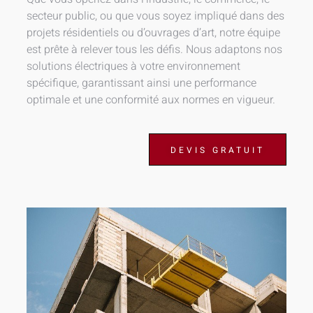
secteur public, ou que vous soyez impliqué dans des
projets résidentiels ou d’ouvrages d’art, notre équipe
est prête à relever tous les défis. Nous adaptons nos
solutions électriques à votre environnement
spécifique, garantissant ainsi une performance
optimale et une conformité aux normes en vigueur.
DEVIS GRATUIT