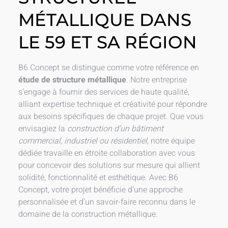
MÉTALLIQUE DANS
LE 59 ET SA RÉGION
B6 Concept se distingue comme votre référence en
étude de structure métallique
. Notre entreprise
s’engage à fournir des services de haute qualité,
alliant expertise technique et créativité pour répondre
aux besoins spécifiques de chaque projet. Que vous
envisagiez la
construction d’un bâtiment
commercial, industriel ou résidentiel
, notre équipe
dédiée travaille en étroite collaboration avec vous
pour concevoir des solutions sur mesure qui allient
solidité, fonctionnalité et esthétique. Avec B6
Concept, votre projet bénéficie d’une approche
personnalisée et d’un savoir-faire reconnu dans le
domaine de la construction métallique.