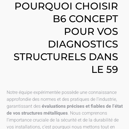
POURQUOI CHOISIR
B6 CONCEPT
POUR VOS
DIAGNOSTICS
STRUCTURELS DANS
LE 59
Notre équipe expérimentée possède une connaissance
approfondie des normes et des pratiques de l’industrie,
garantissant des
évaluations précises et fiables de l’état
de vos structures métalliques
. Nous comprenons
l’importance cruciale de la sécurité et de la durabilité de
vos installations, c’est pourquoi nous mettons tout en