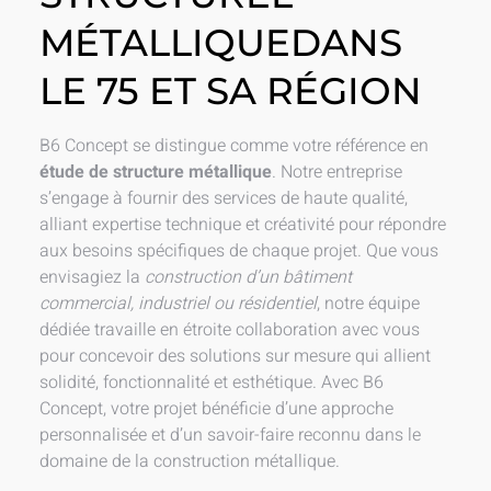
MÉTALLIQUEDANS
LE 75 ET SA RÉGION
B6 Concept se distingue comme votre référence en
étude de structure métallique
. Notre entreprise
s’engage à fournir des services de haute qualité,
alliant expertise technique et créativité pour répondre
aux besoins spécifiques de chaque projet. Que vous
envisagiez la
construction d’un bâtiment
commercial, industriel ou résidentiel
, notre équipe
dédiée travaille en étroite collaboration avec vous
pour concevoir des solutions sur mesure qui allient
solidité, fonctionnalité et esthétique. Avec B6
Concept, votre projet bénéficie d’une approche
personnalisée et d’un savoir-faire reconnu dans le
domaine de la construction métallique.