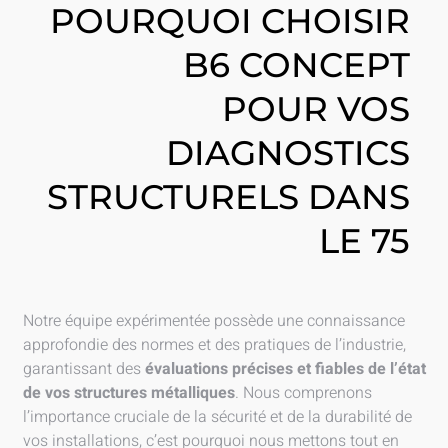
POURQUOI CHOISIR
B6 CONCEPT
POUR VOS
DIAGNOSTICS
STRUCTURELS DANS
LE 75
Notre équipe expérimentée possède une connaissance
approfondie des normes et des pratiques de l’industrie,
garantissant des
évaluations précises et fiables de l’état
de vos structures métalliques
. Nous comprenons
l’importance cruciale de la sécurité et de la durabilité de
vos installations, c’est pourquoi nous mettons tout en