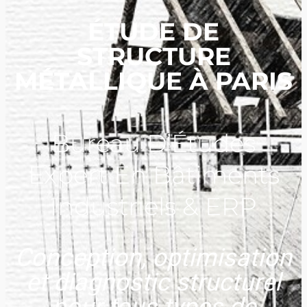
ÉTUDE DE
STRUCTURE
MÉTALLIQUE À PARIS
Bureau D’Études
Expert En Bâtiments
Industriels & ERP
Conception, optimisation
et diagnostic structurel