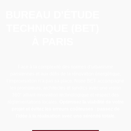
BUREAU D'ÉTUDE
TECHNIQUE (BET)
À PARIS
Face à la complexité des normes d’urbanisme
parisiennes et aux défis de la rénovation énergétique,
l’improvisation n’a pas sa place. Notre BET accompagne
les promoteurs, architectes et syndics avec une vision
360° alliant innovation technologique et respect des
réglementations locales.
Optimisez la viabilité de votre
projet et évitez les erreurs coûteuses : passez de
l’idée à la réalisation avec une sérénité totale.