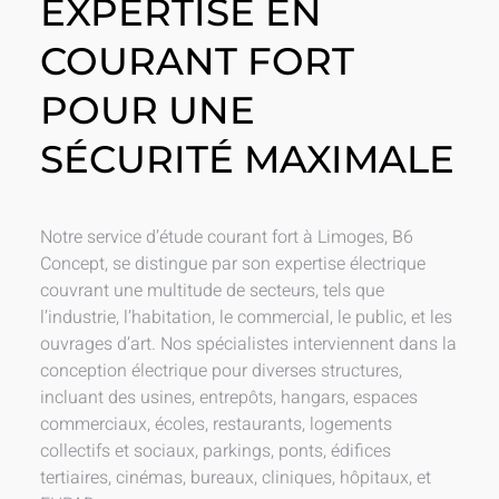
EXPERTISE EN
COURANT FORT
POUR UNE
SÉCURITÉ MAXIMALE
Notre service d’étude courant fort à Limoges, B6
Concept, se distingue par son expertise électrique
couvrant une multitude de secteurs, tels que
l’industrie, l’habitation, le commercial, le public, et les
ouvrages d’art. Nos spécialistes interviennent dans la
conception électrique pour diverses structures,
incluant des usines, entrepôts, hangars, espaces
commerciaux, écoles, restaurants, logements
collectifs et sociaux, parkings, ponts, édifices
tertiaires, cinémas, bureaux, cliniques, hôpitaux, et