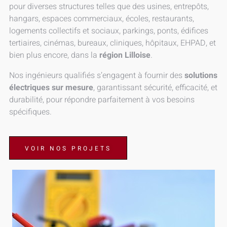
pour diverses structures telles que des usines, entrepôts,
hangars, espaces commerciaux, écoles, restaurants,
logements collectifs et sociaux, parkings, ponts, édifices
tertiaires, cinémas, bureaux, cliniques, hôpitaux, EHPAD, et
bien plus encore, dans la
région Lilloise
.
Nos ingénieurs qualifiés s’engagent à fournir des
solutions
électriques sur mesure
, garantissant sécurité, efficacité, et
durabilité, pour répondre parfaitement à vos besoins
spécifiques.
VOIR NOS PROJETS