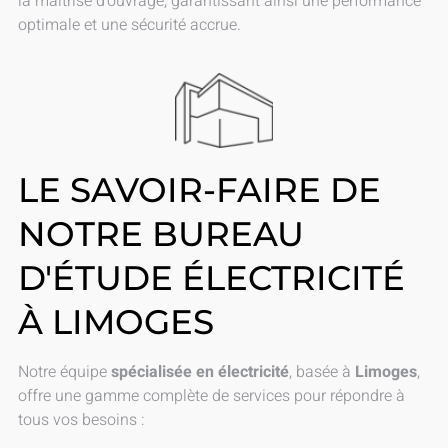
la maîtrise d’ouvrage, garantissant ainsi une performance
optimale et une sécurité accrue.
LE SAVOIR-FAIRE DE
NOTRE BUREAU
D'ÉTUDE ÉLECTRICITÉ
À LIMOGES
Notre équipe
spécialisée en électricité
, basée à
Limoges
,
offre une gamme complète de services pour répondre à
tous vos besoins :