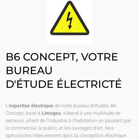
B6 CONCEPT, VOTRE
BUREAU
D'ÉTUDE ÉLECTRICTÉ
L’
expertise électrique
de notre bureau d’études, B6
Concept, basé à
Limoges
, s’étend à une multitude de
secteurs, allant de l’industrie à l’habitation en passant par
le commercial, le public, et les ouvrages d’art. Nos
spécialistes interviennent dans la conception électrique